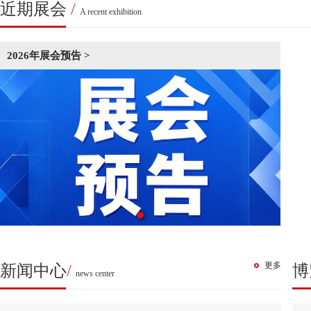
近期展会
/
A recent exhibition
2026年展会预告 >
更多
新闻中心
/
博
news center